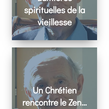
spirituelles de la
vieillesse
«
La Sœur Emmanuelle Cinquin, morte en 2008,à
l’âge de100 ans, disait : « Je m’étais préparée à
mourir,
mais je ne m’étais pas préparée à vieillir
! »
Un Chrétien
rencontre le Zen…