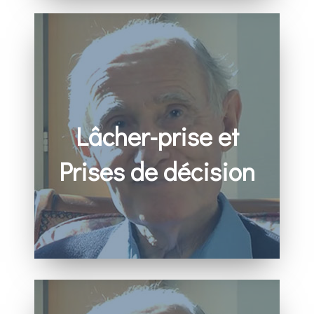
Lâcher-prise et
Prises de décision
« L’Homme dont l’esprit est libre de tout
attachement, qui s’est vaincu lui-même et a
dissipé toutes ses convoitises, accède à la
suprême perfection du non-agir »
–
Bhagavad
Gita (18, 49)