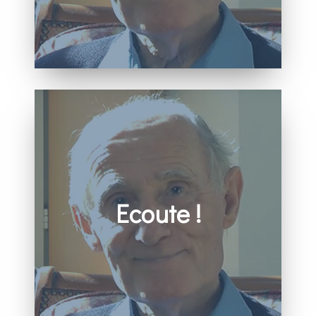
« Nous découvrions que les spiritualités venues
d’Asie pouvaient rappeler à l’Eglise une tradition
qu’elle a trop oubliée et qu’il serait bon
maintenant de faire revivre: l’Apophatisme »
– Benoît Billot
Ecoute !
« Ecoute, ô mon fils, l’invitation du Maitre, et
incline l’oreille de ton cœur ; accueille avec
amour les conseils d’un père qui t’aime… »