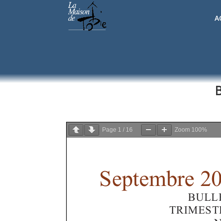
A
B
Page
1
/
16
Zoom
100%